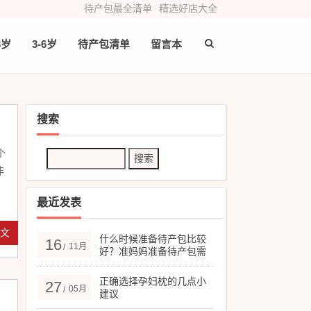
待产包最全清单
精选好店大全
3岁
3-6岁
待产包清单
留言本
搜索
个
非
最近发表
全文
什么时候准备待产包比较
16
11月
/
好？准妈妈准备待产包需
要注意的几点
正确选择孕妇枕的几点小
27
05月
/
建议