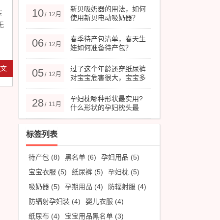
新贝吸奶器的用法，如何
10
实
12月
/
使用新贝电动吸奶器？
无
春季待产包清单，春天生
06
12月
/
娃如何准备待产包？
全文
过了这个年龄还穿纸尿裤
05
12月
/
对宝宝危害很大，宝宝多
大停用纸尿裤合适？
孕妇枕哪种形状最实用?
28
11月
/
什么形状的孕妇枕头最
好？
标签列表
待产包
(8)
黑名单
(6)
孕妇用品
(5)
宝宝衣服
(5)
纸尿裤
(5)
孕妇枕
(5)
吸奶器
(5)
孕期用品
(4)
防辐射服
(4)
防辐射孕妇装
(4)
婴儿衣服
(4)
纸尿布
(4)
宝宝用品黑名单
(3)