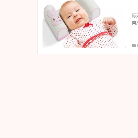
宝
际
用