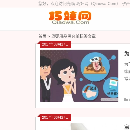
您好，欢迎访问光临
巧娃网（Qiaowa.Com）
-孕
首页
> 母婴用品黑名单标签文章
2017年08月27日
为
为
家
常
2017年06月27日
宝