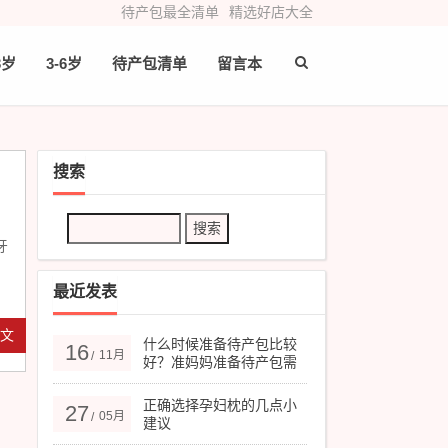
待产包最全清单
精选好店大全
3岁
3-6岁
待产包清单
留言本
搜索
牙
最近发表
全文
什么时候准备待产包比较
16
11月
/
好？准妈妈准备待产包需
要注意的几点
正确选择孕妇枕的几点小
27
05月
/
建议