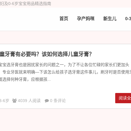
产妇及0-6岁宝宝用品精选指南
首页
孕产妈咪
新生儿
0-
童牙膏有必要吗？该如何选择儿童牙膏？
宝宝选牙膏也是困扰家长的问题之一，为了不让各位忙碌的家长们更加头
，专业牙医就来明确—下该怎么给孩子选牙膏这件事儿，刷牙时是否使用
或选择何种牙膏，应根据孩...
阅读
3-6岁
4039 人阅读
0 条评论