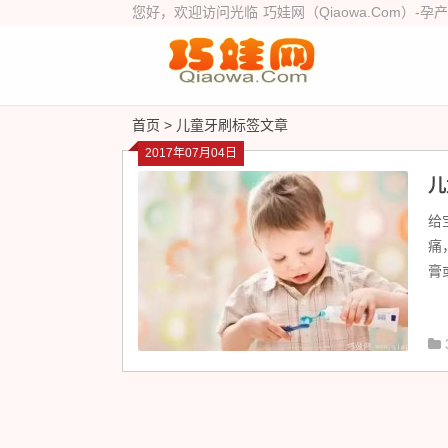
您好，欢迎访问光临
巧娃网（Qiaowa.Com）
-孕
首页
> 儿童牙刷标签文章
2017年07月04日
儿
给
痛
膏