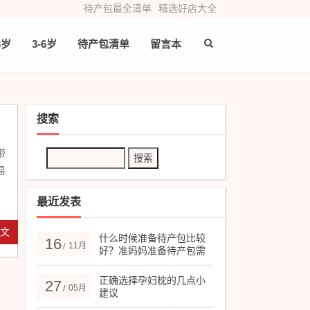
待产包最全清单
精选好店大全
3岁
3-6岁
待产包清单
留言本
搜索
带
易
最近发表
全文
什么时候准备待产包比较
16
11月
/
好？准妈妈准备待产包需
要注意的几点
正确选择孕妇枕的几点小
27
05月
/
建议