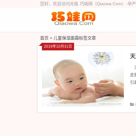
您好，欢迎访问光临
巧娃网（Qiaowa.Com）
-孕
首页
> 儿童保湿面霜标签文章
2019年10月31日
天
天
走
引